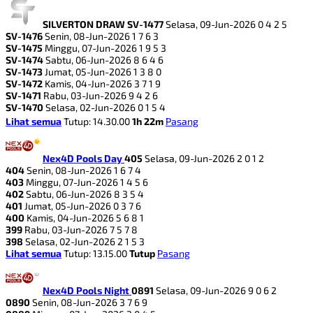
SILVERTON DRAW
SV-1477
Selasa, 09-Jun-2026
0
4
2
5
SV-1476
Senin, 08-Jun-2026
1
7
6
3
SV-1475
Minggu, 07-Jun-2026
1
9
5
3
SV-1474
Sabtu, 06-Jun-2026
8
6
4
6
SV-1473
Jumat, 05-Jun-2026
1
3
8
0
SV-1472
Kamis, 04-Jun-2026
3
7
1
9
SV-1471
Rabu, 03-Jun-2026
9
4
2
6
SV-1470
Selasa, 02-Jun-2026
0
1
5
4
Lihat semua
Tutup: 14.30.00
1h 22m
Pasang
Nex4D Pools Day
405
Selasa, 09-Jun-2026
2
0
1
2
404
Senin, 08-Jun-2026
1
6
7
4
403
Minggu, 07-Jun-2026
1
4
5
6
402
Sabtu, 06-Jun-2026
8
3
5
4
401
Jumat, 05-Jun-2026
0
3
7
6
400
Kamis, 04-Jun-2026
5
6
8
1
399
Rabu, 03-Jun-2026
7
5
7
8
398
Selasa, 02-Jun-2026
2
1
5
3
Lihat semua
Tutup: 13.15.00
Tutup
Pasang
Nex4D Pools Night
0891
Selasa, 09-Jun-2026
9
0
6
2
0890
Senin, 08-Jun-2026
3
7
6
9