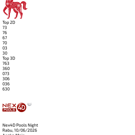
Top 2D
73
76
67
70
03
30
Top 3D
763
360
073
306
036
630
Nex4D Pools Night
Rabu, 10/06/2026