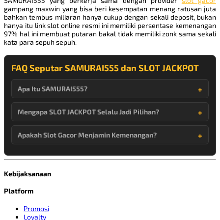
SAMURAI555 yang berkerja sama dengan provider
slot gacor
gampang maxwin yang bisa beri kesempatan menang ratusan juta
bahkan tembus miliaran hanya cukup dengan sekali deposit, bukan
hanya itu link slot online resmi ini memiliki persentase kemenangan
97% hal ini membuat putaran bakal tidak memiliki zonk sama sekali
kata para sepuh sepuh.
FAQ Seputar SAMURAI555 dan SLOT JACKPOT
Apa Itu SAMURAI555?
Mengapa SLOT JACKPOT Selalu Jadi Pilihan?
Apakah Slot Gacor Menjamin Kemenangan?
Kebijaksanaan
Platform
Promosi
Loyalty