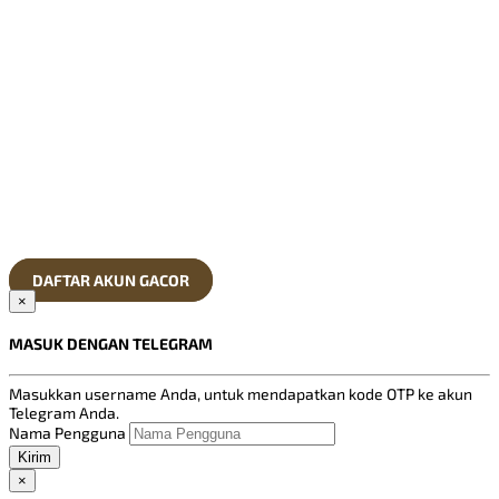
DAFTAR AKUN GACOR
×
MASUK DENGAN TELEGRAM
Masukkan username Anda, untuk mendapatkan kode OTP ke akun
Telegram Anda.
Nama Pengguna
×