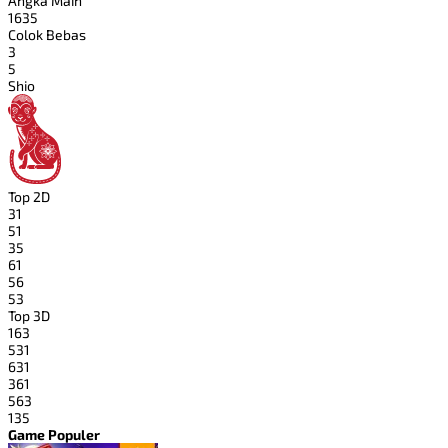
Angka Main
1635
Colok Bebas
3
5
Shio
Top 2D
31
51
35
61
56
53
Top 3D
163
531
631
361
563
135
Game Populer