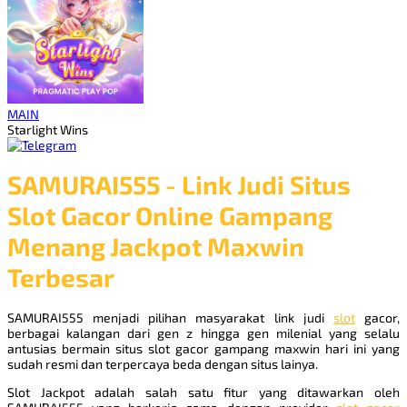
MAIN
Starlight Wins
SAMURAI555 - Link Judi Situs
Slot Gacor Online Gampang
Menang Jackpot Maxwin
Terbesar
SAMURAI555 menjadi pilihan masyarakat link judi
slot
gacor,
berbagai kalangan dari gen z hingga gen milenial yang selalu
antusias bermain situs slot gacor gampang maxwin hari ini yang
sudah resmi dan terpercaya beda dengan situs lainya.
Slot Jackpot adalah salah satu fitur yang ditawarkan oleh