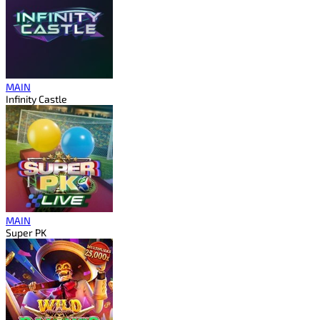
MAIN
Infinity Castle
MAIN
Super PK