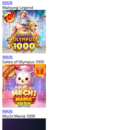
MAIN
Mahjong Legend
MAIN
Gates of Olympus 1000
MAIN
Mochi Mania 1000