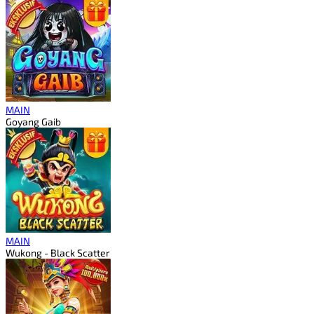
MAIN
Goyang Gaib
MAIN
Wukong - Black Scatter