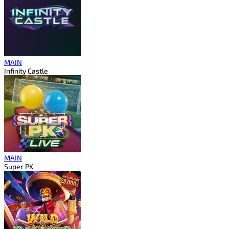
MAIN
Infinity Castle
MAIN
Super PK