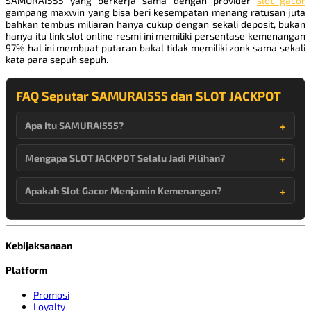
SAMURAI555 yang berkerja sama dengan provider
slot gacor
gampang maxwin yang bisa beri kesempatan menang ratusan juta
bahkan tembus miliaran hanya cukup dengan sekali deposit, bukan
hanya itu link slot online resmi ini memiliki persentase kemenangan
97% hal ini membuat putaran bakal tidak memiliki zonk sama sekali
kata para sepuh sepuh.
FAQ Seputar SAMURAI555 dan SLOT JACKPOT
Apa Itu SAMURAI555?
Mengapa SLOT JACKPOT Selalu Jadi Pilihan?
Apakah Slot Gacor Menjamin Kemenangan?
Kebijaksanaan
Platform
Promosi
Loyalty