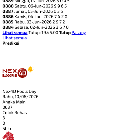
0889
Minggu, 07-Jun-2026
3
0
4
5
0888
Sabtu, 06-Jun-2026
9
9
6
5
0887
Jumat, 05-Jun-2026
0
3
5
1
0886
Kamis, 04-Jun-2026
7
4
2
0
0885
Rabu, 03-Jun-2026
2
9
7
2
0884
Selasa, 02-Jun-2026
3
6
7
0
Lihat semua
Tutup: 19.45.00
Tutup
Pasang
Lihat semua
Prediksi
Nex4D Pools Day
Rabu, 10/06/2026
Angka Main
0637
Colok Bebas
3
0
Shio