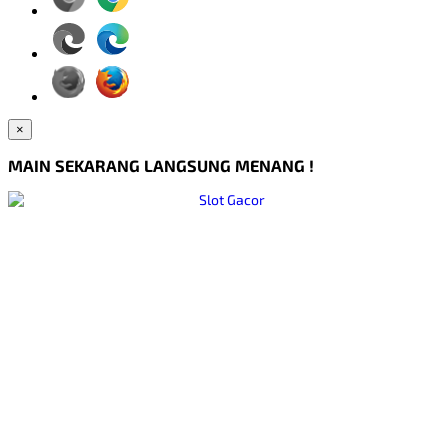
×
MAIN SEKARANG LANGSUNG MENANG !