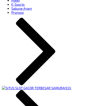
Poker
E-Sports
Sabung Ayam
Promosi