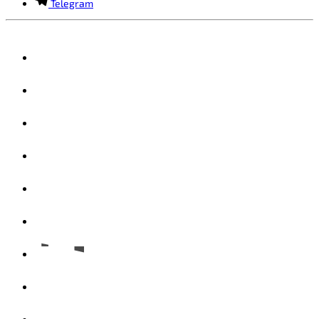
Telegram