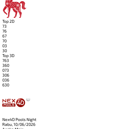
Top 2D
73
76
67
70
03
30
Top 3D
763
360
073
306
036
630
Nex4D Pools Night
Rabu, 10/06/2026