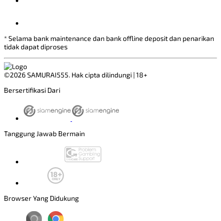
* Selama bank maintenance dan bank offline deposit dan penarikan
tidak dapat diproses
©2026 SAMURAI555. Hak cipta dilindungi | 18+
Bersertifikasi Dari
Tanggung Jawab Bermain
Browser Yang Didukung