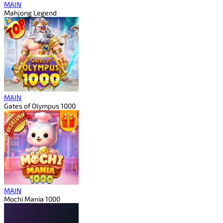
MAIN
Mahjong Legend
MAIN
Gates of Olympus 1000
MAIN
Mochi Mania 1000