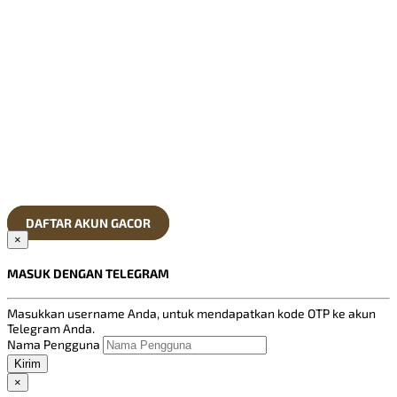
DAFTAR AKUN GACOR
×
MASUK DENGAN TELEGRAM
Masukkan username Anda, untuk mendapatkan kode OTP ke akun
Telegram Anda.
Nama Pengguna
×