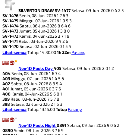
SILVERTON DRAW
SV-1477
Selasa, 09-Jun-2026
0
4
2
5
SV-1476
Senin, 08-Jun-2026
1
7
6
3
SV-1475
Minggu, 07-Jun-2026
1
9
5
3
SV-1474
Sabtu, 06-Jun-2026
8
6
4
6
SV-1473
Jumat, 05-Jun-2026
1
3
8
0
SV-1472
Kamis, 04-Jun-2026
3
7
1
9
SV-1471
Rabu, 03-Jun-2026
9
4
2
6
SV-1470
Selasa, 02-Jun-2026
0
1
5
4
Lihat semua
Tutup: 14.30.00
1h 22m
Pasang
Nex4D Pools Day
405
Selasa, 09-Jun-2026
2
0
1
2
404
Senin, 08-Jun-2026
1
6
7
4
403
Minggu, 07-Jun-2026
1
4
5
6
402
Sabtu, 06-Jun-2026
8
3
5
4
401
Jumat, 05-Jun-2026
0
3
7
6
400
Kamis, 04-Jun-2026
5
6
8
1
399
Rabu, 03-Jun-2026
7
5
7
8
398
Selasa, 02-Jun-2026
2
1
5
3
Lihat semua
Tutup: 13.15.00
Tutup
Pasang
Nex4D Pools Night
0891
Selasa, 09-Jun-2026
9
0
6
2
0890
Senin, 08-Jun-2026
3
7
6
9