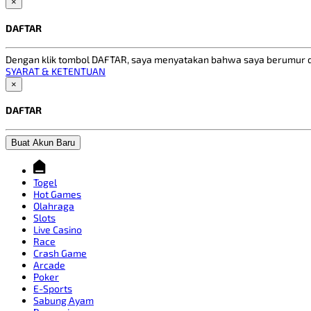
×
DAFTAR
Dengan klik tombol DAFTAR, saya menyatakan bahwa saya berumur di
SYARAT & KETENTUAN
×
DAFTAR
Buat Akun Baru
Togel
Hot Games
Olahraga
Slots
Live Casino
Race
Crash Game
Arcade
Poker
E-Sports
Sabung Ayam