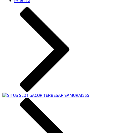
Promosi