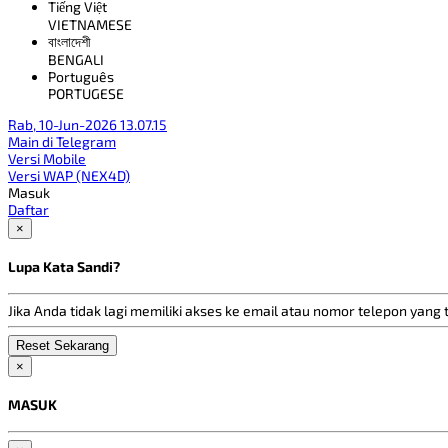
Tiếng Việt
VIETNAMESE
বাংলাদেশী
BENGALI
Português
PORTUGESE
Rab, 10-Jun-2026 13.07.15
Main di Telegram
Versi Mobile
Versi WAP (NEX4D)
Masuk
Daftar
×
Lupa Kata Sandi?
Jika Anda tidak lagi memiliki akses ke email atau nomor telepon yan
×
MASUK