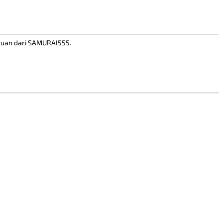
tuan dari SAMURAI555.