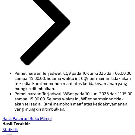
Pemeliharaan Terjadwal: CQ9 pada 10-Jun-2026 dari 05.00.00
sampai 15.00.00. Selama waktu ini, CQ9 permainan tidak akan
tersedia. Kami memohon maaf atas ketidaknyamanan yang
mungkin ditimbulkan.
Pemeliharaan Terjadwal: WBet pada 10-Jun-2026 dari 11.15.00
sampai 15.00.00. Selama waktu ini, WBet permainan tidak
akan tersedia. Kami memohon maaf atas ketidaknyamanan
yang mungkin ditimbulkan.
Hasil
Pasaran
Buku Mimpi
Hasil Terakhir
Statistik