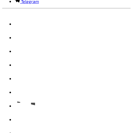
Telegram