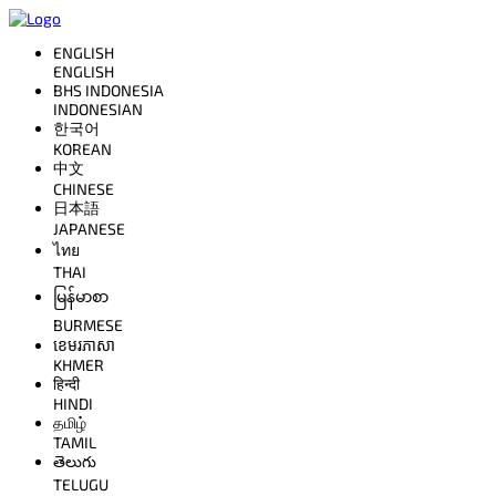
ENGLISH
ENGLISH
BHS INDONESIA
INDONESIAN
한국어
KOREAN
中文
CHINESE
日本語
JAPANESE
ไทย
THAI
မြန်မာစာ
BURMESE
ខេមរភាសា
KHMER
हिन्दी
HINDI
தமிழ்
TAMIL
తెలుగు
TELUGU