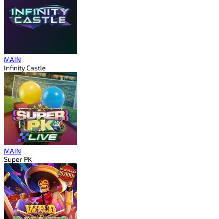
MAIN
Infinity Castle
MAIN
Super PK