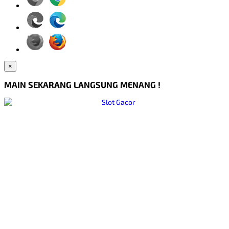
×
MAIN SEKARANG LANGSUNG MENANG !