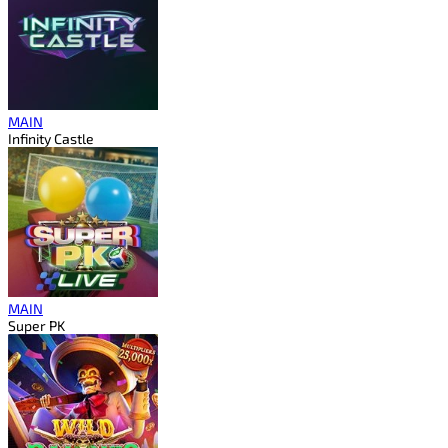
MAIN
Infinity Castle
MAIN
Super PK