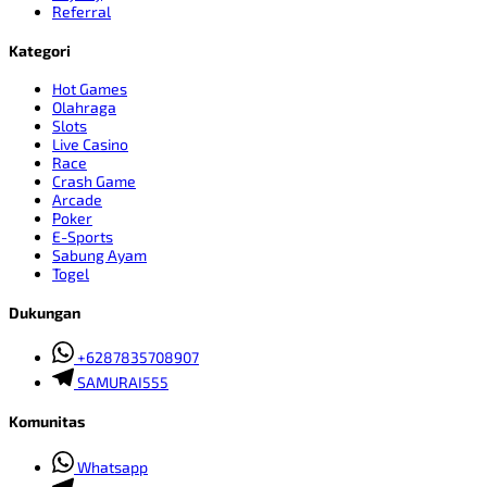
Referral
Kategori
Hot Games
Olahraga
Slots
Live Casino
Race
Crash Game
Arcade
Poker
E-Sports
Sabung Ayam
Togel
Dukungan
+6287835708907
SAMURAI555
Komunitas
Whatsapp