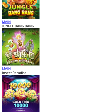
MAIN
JUNGLE BANG BANG
MAIN
Insect Paradise