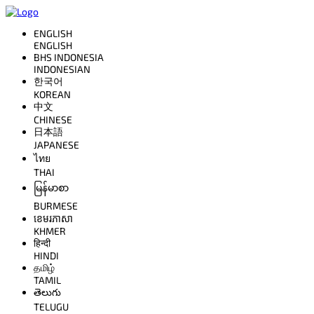
ENGLISH
ENGLISH
BHS INDONESIA
INDONESIAN
한국어
KOREAN
中文
CHINESE
日本語
JAPANESE
ไทย
THAI
မြန်မာစာ
BURMESE
ខេមរភាសា
KHMER
हिन्दी
HINDI
தமிழ்
TAMIL
తెలుగు
TELUGU