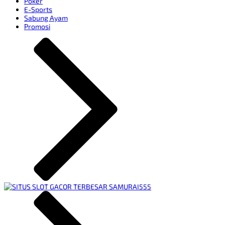
Poker
E-Sports
Sabung Ayam
Promosi