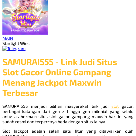
MAIN
Starlight Wins
SAMURAI555 - Link Judi Situs
Slot Gacor Online Gampang
Menang Jackpot Maxwin
Terbesar
SAMURAI555 menjadi pilihan masyarakat link judi
slot
gacor,
berbagai kalangan dari gen z hingga gen milenial yang selalu
antusias bermain situs slot gacor gampang maxwin hari ini yang
sudah resmi dan terpercaya beda dengan situs lainya.
Slot Jackpot adalah salah satu fitur yang ditawarkan oleh