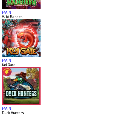
MAIN
Wild Bandito
MAIN
Koi Gate
MAIN
Duck Hunters