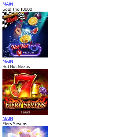
MAIN
Gold Trio 10000
MAIN
Hot Hot Nexus
MAIN
Fiery Sevens