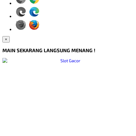
×
MAIN SEKARANG LANGSUNG MENANG !