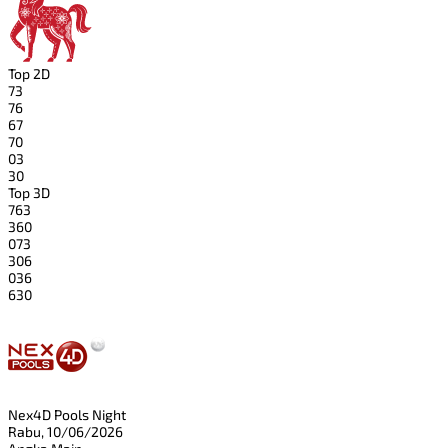
Top 2D
73
76
67
70
03
30
Top 3D
763
360
073
306
036
630
Nex4D Pools Night
Rabu, 10/06/2026