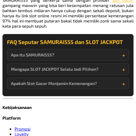
SAMURAI555 yang berkerja sama dengan provider
slot gacor
gampang maxwin yang bisa beri kesempatan menang ratusan juta
bahkan tembus miliaran hanya cukup dengan sekali deposit, bukan
hanya itu link slot online resmi ini memiliki persentase kemenangan
97% hal ini membuat putaran bakal tidak memiliki zonk sama sekali
kata para sepuh sepuh.
FAQ Seputar SAMURAI555 dan SLOT JACKPOT
Apa Itu SAMURAI555?
Mengapa SLOT JACKPOT Selalu Jadi Pilihan?
Apakah Slot Gacor Menjamin Kemenangan?
Kebijaksanaan
Platform
Promosi
Loyalty