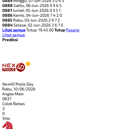
0889
Minggu, 07-Jun-2026
3
0
4
5
0888
Sabtu, 06-Jun-2026
9
9
6
5
0887
Jumat, 05-Jun-2026
0
3
5
1
0886
Kamis, 04-Jun-2026
7
4
2
0
0885
Rabu, 03-Jun-2026
2
9
7
2
0884
Selasa, 02-Jun-2026
3
6
7
0
Lihat semua
Tutup: 19.45.00
Tutup
Pasang
Lihat semua
Prediksi
Nex4D Pools Day
Rabu, 10/06/2026
Angka Main
0637
Colok Bebas
3
0
Shio