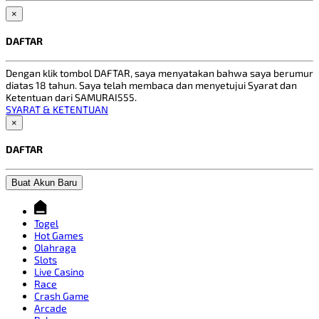
×
DAFTAR
Dengan klik tombol DAFTAR, saya menyatakan bahwa saya berumur
diatas 18 tahun. Saya telah membaca dan menyetujui Syarat dan
Ketentuan dari SAMURAI555.
SYARAT & KETENTUAN
×
DAFTAR
Buat Akun Baru
Togel
Hot Games
Olahraga
Slots
Live Casino
Race
Crash Game
Arcade