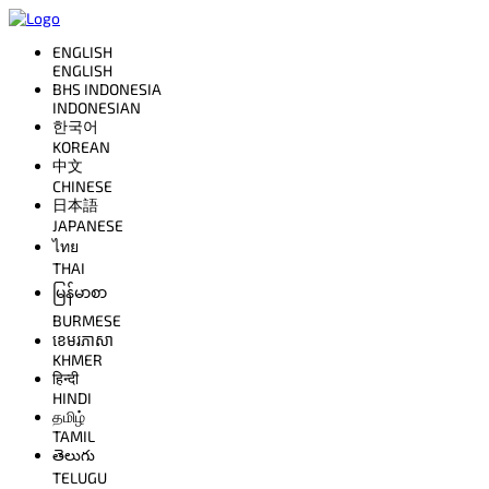
ENGLISH
ENGLISH
BHS INDONESIA
INDONESIAN
한국어
KOREAN
中文
CHINESE
日本語
JAPANESE
ไทย
THAI
မြန်မာစာ
BURMESE
ខេមរភាសា
KHMER
हिन्दी
HINDI
தமிழ்
TAMIL
తెలుగు
TELUGU