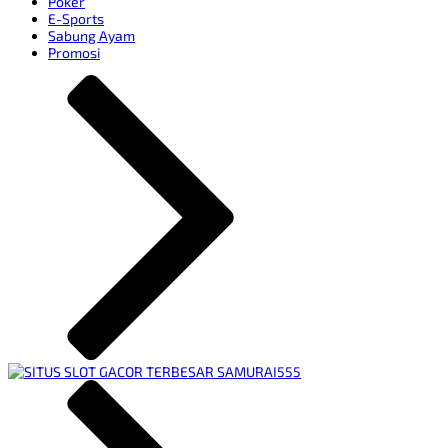
Poker
E-Sports
Sabung Ayam
Promosi