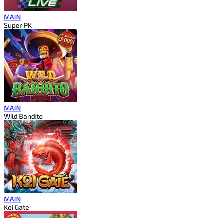
MAIN
Super PK
MAIN
Wild Bandito
MAIN
Koi Gate