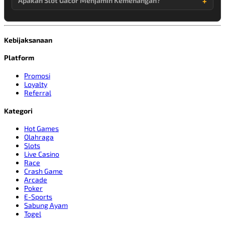
Apakah Slot Gacor Menjamin Kemenangan?
Kebijaksanaan
Platform
Promosi
Loyalty
Referral
Kategori
Hot Games
Olahraga
Slots
Live Casino
Race
Crash Game
Arcade
Poker
E-Sports
Sabung Ayam
Togel