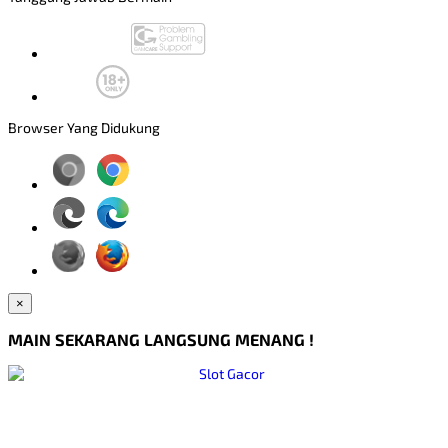
Browser Yang Didukung
×
MAIN SEKARANG LANGSUNG MENANG !