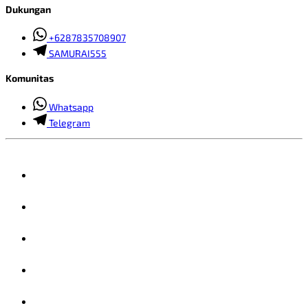
Dukungan
+6287835708907
SAMURAI555
Komunitas
Whatsapp
Telegram