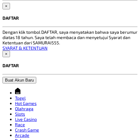
×
DAFTAR
Dengan klik tombol DAFTAR, saya menyatakan bahwa saya berumur
diatas 18 tahun. Saya telah membaca dan menyetujui Syarat dan
Ketentuan dari SAMURAI555.
SYARAT & KETENTUAN
×
DAFTAR
Buat Akun Baru
Togel
Hot Games
Olahraga
Slots
Live Casino
Race
Crash Game
Arcade