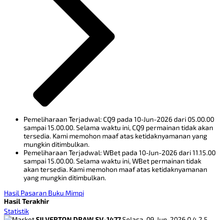
Pemeliharaan Terjadwal: CQ9 pada 10-Jun-2026 dari 05.00.00
sampai 15.00.00. Selama waktu ini, CQ9 permainan tidak akan
tersedia. Kami memohon maaf atas ketidaknyamanan yang
mungkin ditimbulkan.
Pemeliharaan Terjadwal: WBet pada 10-Jun-2026 dari 11.15.00
sampai 15.00.00. Selama waktu ini, WBet permainan tidak
akan tersedia. Kami memohon maaf atas ketidaknyamanan
yang mungkin ditimbulkan.
Hasil
Pasaran
Buku Mimpi
Hasil Terakhir
Statistik
SILVERTON DRAW
SV-1477
Selasa, 09-Jun-2026
0
4
2
5